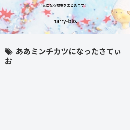
気になる物事をまとめます！
harry-blo.
ああミンチカツになったさてぃ
お